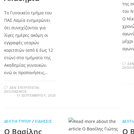
της σ
τον Ν
Το Γυναικείο τμήμα του
Ο Νίκ
ΠΑΣ Λαμία ενημερώνει
χρονώ
ότι συνεχίζονται για
αγωνί
λίγες ημέρες ακόμη οι
μέχρι
εγγραφές νεαρών
αγωνι
κοριτσιών (από 6 έως 12
ετών) στα τμήματα της
ΔΕΝ
Ακαδημίας γυναικών,
ΣΧΟΛΙ
ενώ οι προπονήσεις…
ΔΕΝ ΕΠΙΤΡΈΠΕΤΑΙ
ΣΧΟΛΙΑΣΜΌΣ
11 ΣΕΠΤΕΜΒΡΊΟΥ, 2025
ΔΕΛΤΊΑ ΤΎΠΟΥ
/
ΕΙΔΉΣΕΙΣ
ΔΕΛΤΊ
Ο Βασίλης
Ο 