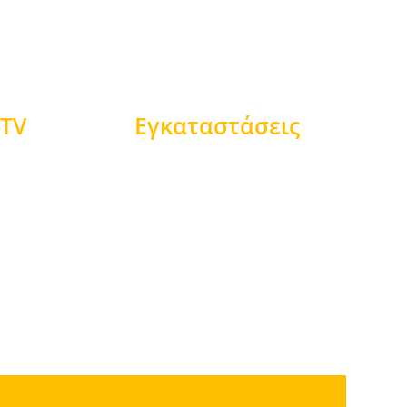
aTV
Εγκαταστάσεις
ΔΑΚ Λαμίας
Γραφεία Ομάδας
Προπονητικό Κεντρο