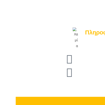
Πληρο
Εισιτήρια
Ισολογισ
Επικοινω
Follow us: