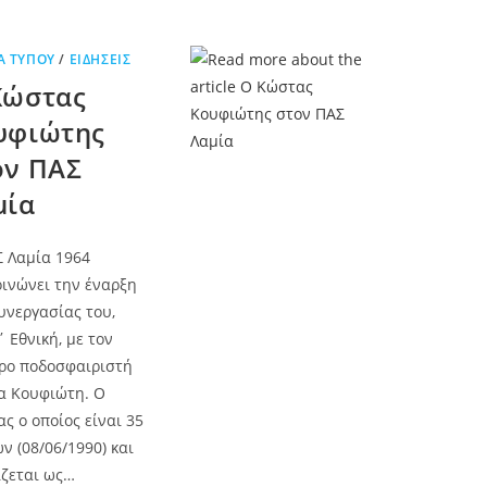
Α ΤΎΠΟΥ
/
ΕΙΔΉΣΕΙΣ
Κώστας
υφιώτης
ον ΠΑΣ
μία
 Λαμία 1964
ινώνει την έναρξη
υνεργασίας του,
΄ Εθνική, με τον
ρο ποδοσφαιριστή
α Κουφιώτη. Ο
ς ο οποίος είναι 35
ν (08/06/1990) και
ζεται ως…