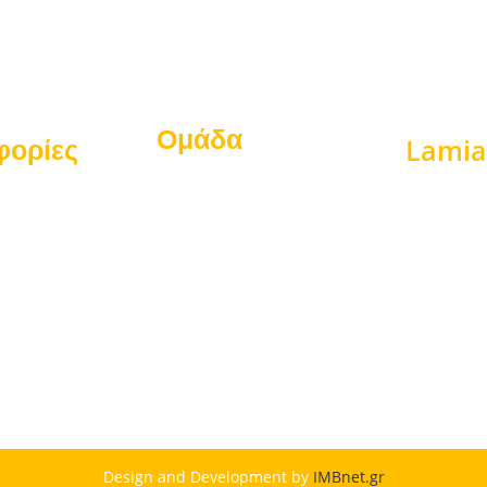
Ομάδα
Lami
φορίες
Διοίκηση
Video
Gallery
μός
Νέα
νία
Design and Development by
IMBnet.gr