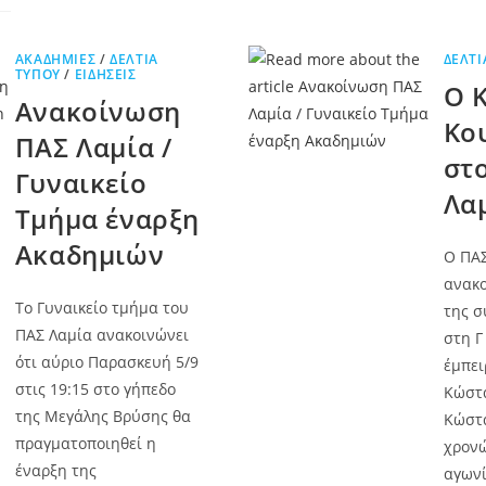
ΑΚΑΔΗΜΊΕΣ
/
ΔΕΛΤΊΑ
ΔΕΛΤΊ
ΤΎΠΟΥ
/
ΕΙΔΉΣΕΙΣ
Ο 
Ανακοίνωση
Κο
ΠΑΣ Λαμία /
στ
Γυναικείο
Λα
Τμήμα έναρξη
Ακαδημιών
Ο ΠΑΣ
ανακο
Το Γυναικείο τμήμα του
της σ
ΠΑΣ Λαμία ανακοινώνει
στη Γ
ότι αύριο Παρασκευή 5/9
έμπει
στις 19:15 στο γήπεδο
Κώστ
της Μεγάλης Βρύσης θα
Κώστα
πραγματοποιηθεί η
χρονώ
έναρξη της
αγωνί