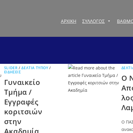
ΑΡΧΙΚΗ
ΣΥΛΛΟΓΟΣ
ΒΑΘΜΟ
SLIDER
/
ΔΕΛΤΊΑ ΤΎΠΟΥ
/
ΔΕΛΤΊ
ΕΙΔΉΣΕΙΣ
Ο 
Γυναικείο
Απ
Τμήμα /
λο
Εγγραφές
Λα
κοριτσιών
στην
Ο ΠΑΣ
Ακαδημία
ανακο