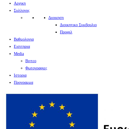
Αρχικη
Συλλογος
Διοικηση
Διοικητικο Συμβουλιο
Προφιλ
Βαθμολογια
Εισιτηρια
Media
Βιντεο
Φωτογραφιες
Ιστορια
Πρoγραμμα