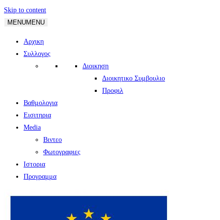
Skip to content
MENU
MENU
Αρχικη
Συλλογος
Διοικηση
Διοικητικο Συμβουλιο
Προφιλ
Βαθμολογια
Εισιτηρια
Media
Βιντεο
Φωτογραφιες
Ιστορια
Πρoγραμμα