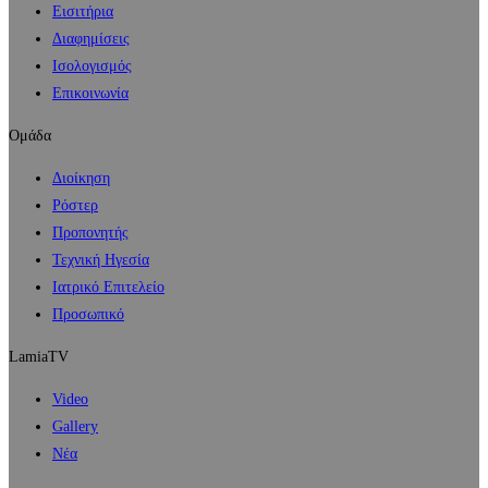
Εισιτήρια
Διαφημίσεις
Ισολογισμός
Επικοινωνία
Ομάδα
Διοίκηση
Ρόστερ
Προπονητής
Τεχνική Ηγεσία
Ιατρικό Επιτελείο
Προσωπικό
LamiaTV
Video
Gallery
Νέα