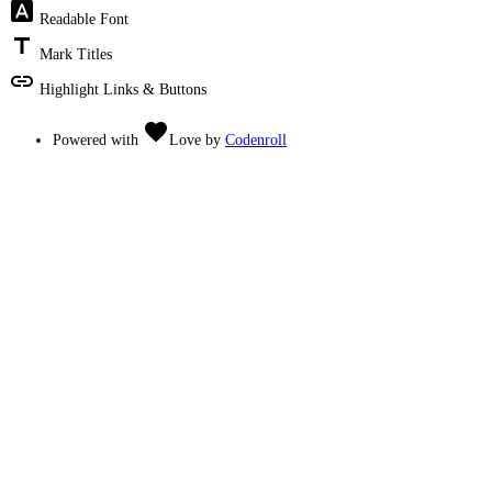
font_download
Readable Font
title
Mark Titles
link
Highlight Links & Buttons
favorite
Powered with
Love
by
Codenroll