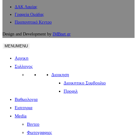
ΔΑΚ Λαμίας
Γραφεία Ομάδας
Προπονητικό Κεντρο
Design and Development by
IMBnet.gr
MENU
MENU
Αρχικη
Συλλογος
Διοικηση
Διοικητικο Συμβουλιο
Προφιλ
Βαθμολογια
Εισιτηρια
Media
Βιντεο
Φωτογραφιες