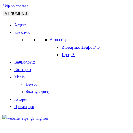
Skip to content
MENU
MENU
Αρχικη
Συλλογος
Διοικηση
Διοικητικο Συμβουλιο
Προφιλ
Βαθμολογια
Εισιτηρια
Media
Βιντεο
Φωτογραφιες
Ιστορια
Πρoγραμμα