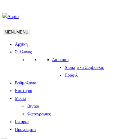
MENU
MENU
Αρχικη
Συλλογος
Διοικηση
Διοικητικο Συμβουλιο
Προφιλ
Βαθμολογια
Εισιτηρια
Media
Βιντεο
Φωτογραφιες
Ιστορια
Πρoγραμμα