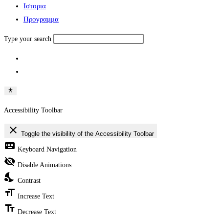
Ιστορια
Πρoγραμμα
Type your search
Accessibility Toolbar
close
Toggle the visibility of the Accessibility Toolbar
keyboard
Keyboard Navigation
visibility_off
Disable Animations
nights_stay
Contrast
format_size
Increase Text
text_fields
Decrease Text