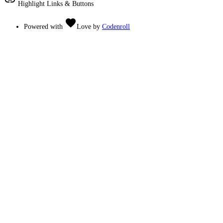
link
Highlight Links & Buttons
favorite
Powered with
Love
by
Codenroll