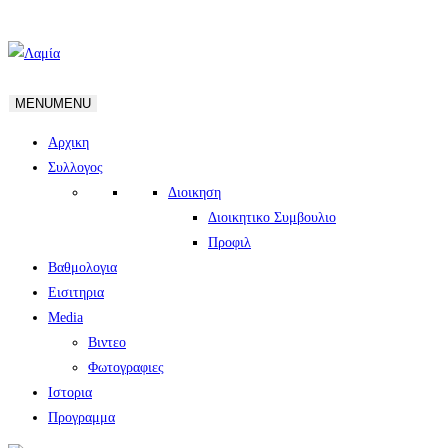
MENU
MENU
Αρχικη
Συλλογος
Διοικηση
Διοικητικο Συμβουλιο
Προφιλ
Βαθμολογια
Εισιτηρια
Media
Βιντεο
Φωτογραφιες
Ιστορια
Πρoγραμμα