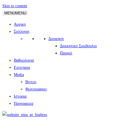
Skip to content
MENU
MENU
Αρχικη
Συλλογος
Διοικηση
Διοικητικο Συμβουλιο
Προφιλ
Βαθμολογια
Εισιτηρια
Media
Βιντεο
Φωτογραφιες
Ιστορια
Πρoγραμμα