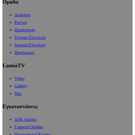
Ομάδα
Διοίκηση
Ρόστερ
Προπονητής
Τεχνικό Επιτελείο
Ιατρικό Επιτελείο
Προσωπικό
LamiaTV
Video
Gallery
Νέα
Εγκαταστάσεις
ΔΑΚ Λαμίας
Γραφεία Ομάδας
Προπονητικό Κεντρο