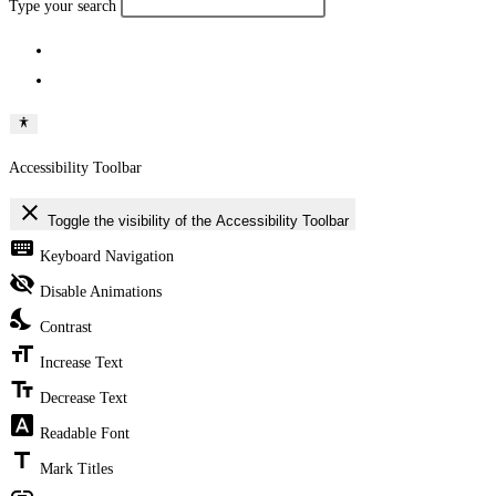
Type your search
Accessibility Toolbar
close
Toggle the visibility of the Accessibility Toolbar
keyboard
Keyboard Navigation
visibility_off
Disable Animations
nights_stay
Contrast
format_size
Increase Text
text_fields
Decrease Text
font_download
Readable Font
title
Mark Titles