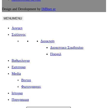
Design and Development by
IMBnet.gr
MENU
MENU
Αρχικη
Συλλογος
Διοικηση
Διοικητικο Συμβουλιο
Προφιλ
Βαθμολογια
Εισιτηρια
Media
Βιντεο
Φωτογραφιες
Ιστορια
Πρoγραμμα