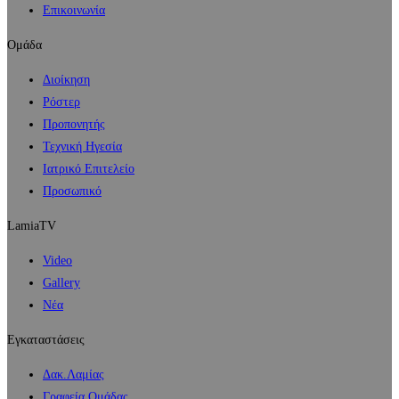
Επικοινωνία
Ομάδα
Διοίκηση
Ρόστερ
Προπονητής
Τεχνική Ηγεσία
Ιατρικό Επιτελείο
Προσωπικό
LamiaTV
Video
Gallery
Νέα
Εγκαταστάσεις
Δακ.Λαμίας
Γραφεία Ομάδας