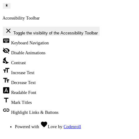
Accessibility Toolbar
close
Toggle the visibility of the Accessibility Toolbar
keyboard
Keyboard Navigation
visibility_off
Disable Animations
nights_stay
Contrast
format_size
Increase Text
text_fields
Decrease Text
font_download
Readable Font
title
Mark Titles
link
Highlight Links & Buttons
favorite
Powered with
Love
by
Codenroll