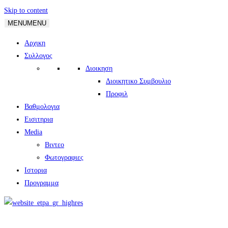
Skip to content
MENU
MENU
Αρχικη
Συλλογος
Διοικηση
Διοικητικο Συμβουλιο
Προφιλ
Βαθμολογια
Εισιτηρια
Media
Βιντεο
Φωτογραφιες
Ιστορια
Πρoγραμμα