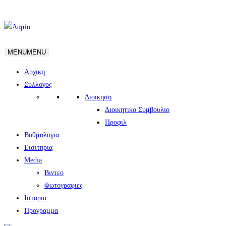
MENU
MENU
Αρχικη
Συλλογος
Διοικηση
Διοικητικο Συμβουλιο
Προφιλ
Βαθμολογια
Εισιτηρια
Media
Βιντεο
Φωτογραφιες
Ιστορια
Πρoγραμμα