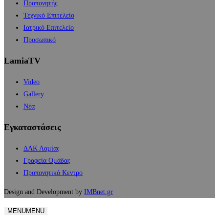
Προπονητής
Τεχνικό Επιτελείο
Ιατρικό Επιτελείο
Προσωπικό
LamiaTV
Video
Gallery
Νέα
Εγκαταστάσεις
ΔΑΚ Λαμίας
Γραφεία Ομάδας
Προπονητικό Κεντρο
Design and Development by
IMBnet.gr
MENU
MENU