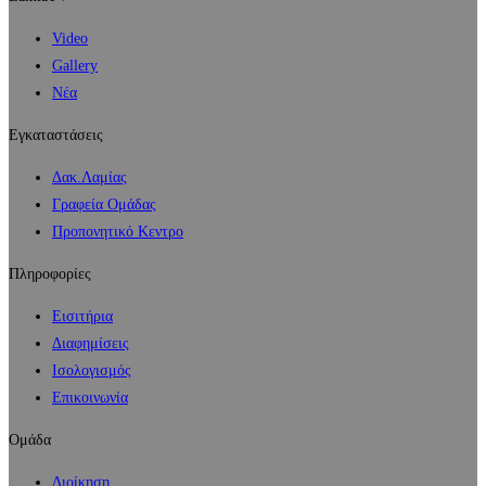
Video
Gallery
Νέα
Εγκαταστάσεις
Δακ.Λαμίας
Γραφεία Ομάδας
Προπονητικό Κεντρο
Πληροφορίες
Εισιτήρια
Διαφημίσεις
Ισολογισμός
Επικοινωνία
Ομάδα
Διοίκηση