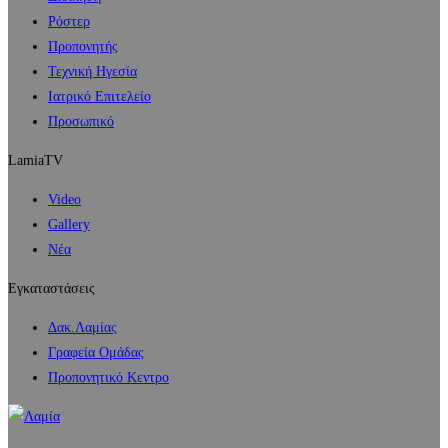
Ρόστερ
Προπονητής
Τεχνική Ηγεσία
Ιατρικό Επιτελείο
Προσωπικό
LamiaTV
Video
Gallery
Νέα
Εγκαταστάσεις
Δακ.Λαμίας
Γραφεία Ομάδας
Προπονητικό Κεντρο