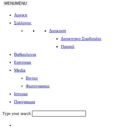
MENU
MENU
Αρχικη
Συλλογος
Διοικηση
Διοικητικο Συμβουλιο
Προφιλ
Βαθμολογια
Εισιτηρια
Media
Βιντεο
Φωτογραφιες
Ιστορια
Πρoγραμμα
Type your search