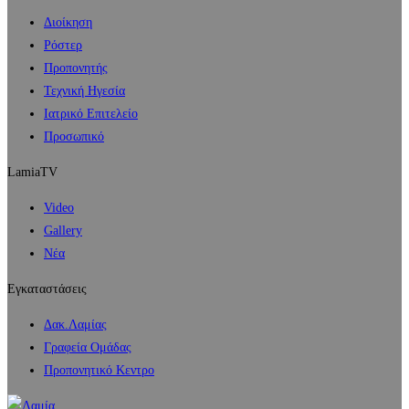
Διοίκηση
Ρόστερ
Προπονητής
Τεχνική Ηγεσία
Ιατρικό Επιτελείο
Προσωπικό
LamiaTV
Video
Gallery
Νέα
Εγκαταστάσεις
Δακ.Λαμίας
Γραφεία Ομάδας
Προπονητικό Κεντρο