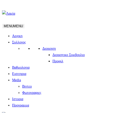
MENU
MENU
Αρχικη
Συλλογος
Διοικηση
Διοικητικο Συμβουλιο
Προφιλ
Βαθμολογια
Εισιτηρια
Media
Βιντεο
Φωτογραφιες
Ιστορια
Πρoγραμμα