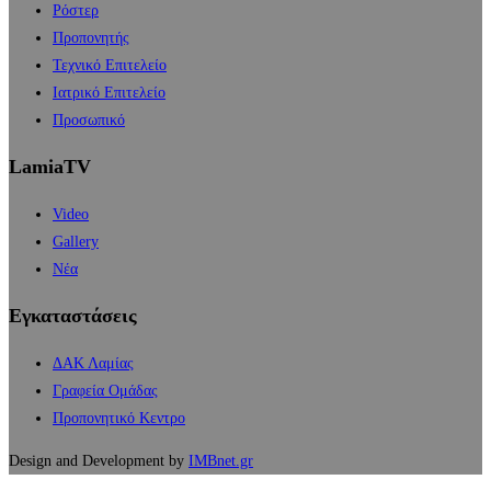
Ρόστερ
Προπονητής
Τεχνικό Επιτελείο
Ιατρικό Επιτελείο
Προσωπικό
LamiaTV
Video
Gallery
Νέα
Εγκαταστάσεις
ΔΑΚ Λαμίας
Γραφεία Ομάδας
Προπονητικό Κεντρο
Design and Development by
IMBnet.gr