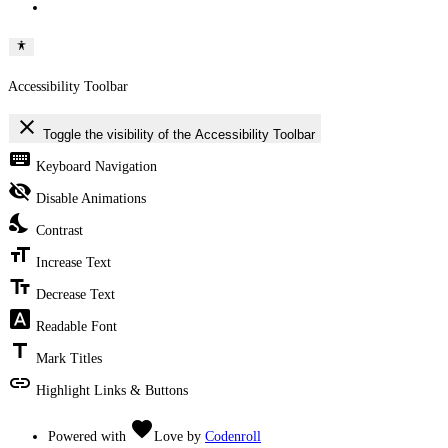
Accessibility Toolbar
close
Toggle the visibility of the Accessibility Toolbar
keyboard
Keyboard Navigation
visibility_off
Disable Animations
nights_stay
Contrast
format_size
Increase Text
text_fields
Decrease Text
font_download
Readable Font
title
Mark Titles
link
Highlight Links & Buttons
favorite
Powered with
Love
by
Codenroll