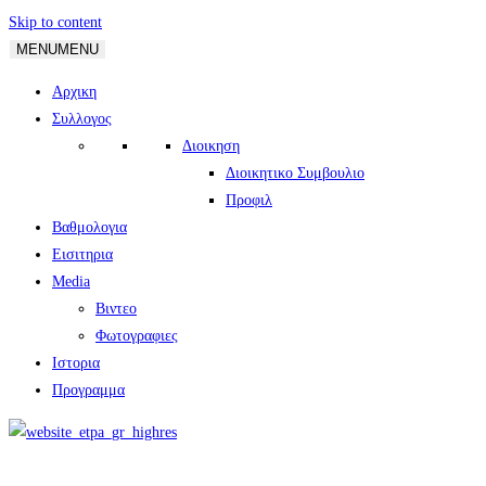
Skip to content
MENU
MENU
Αρχικη
Συλλογος
Διοικηση
Διοικητικο Συμβουλιο
Προφιλ
Βαθμολογια
Εισιτηρια
Media
Βιντεο
Φωτογραφιες
Ιστορια
Πρoγραμμα