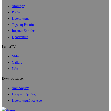
Διοίκηση
Ρόστερ
Προπονητής
Τεχνική Ηγεσία
Ιατρικό Επιτελείο
Προσωπικό
LamiaTV
Video
Gallery
Νέα
Εγκαταστάσεις
Δακ.Λαμίας
Γραφεία Ομάδας
Προπονητικό Κεντρο