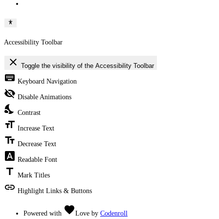
Accessibility Toolbar
close
Toggle the visibility of the Accessibility Toolbar
keyboard
Keyboard Navigation
visibility_off
Disable Animations
nights_stay
Contrast
format_size
Increase Text
text_fields
Decrease Text
font_download
Readable Font
title
Mark Titles
link
Highlight Links & Buttons
favorite
Powered with
Love
by
Codenroll