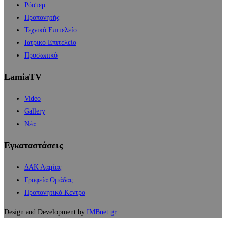
Ρόστερ
Προπονητής
Τεχνικό Επιτελείο
Ιατρικό Επιτελείο
Προσωπικό
LamiaTV
Video
Gallery
Νέα
Εγκαταστάσεις
ΔΑΚ Λαμίας
Γραφεία Ομάδας
Προπονητικό Κεντρο
Design and Development by
IMBnet.gr