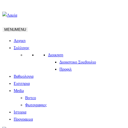
MENU
MENU
Αρχικη
Συλλογος
Διοικηση
Διοικητικο Συμβουλιο
Προφιλ
Βαθμολογια
Εισιτηρια
Media
Βιντεο
Φωτογραφιες
Ιστορια
Πρoγραμμα