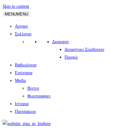
Skip to content
MENU
MENU
Αρχικη
Συλλογος
Διοικηση
Διοικητικο Συμβουλιο
Προφιλ
Βαθμολογια
Εισιτηρια
Media
Βιντεο
Φωτογραφιες
Ιστορια
Πρoγραμμα