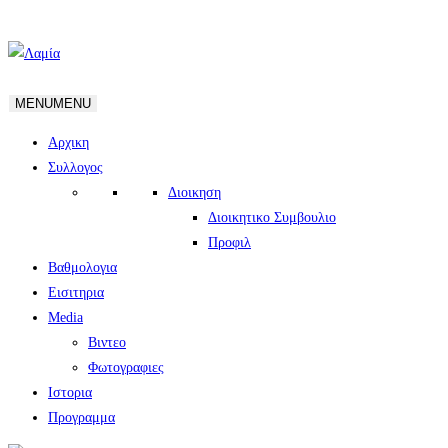
MENU
MENU
Αρχικη
Συλλογος
Διοικηση
Διοικητικο Συμβουλιο
Προφιλ
Βαθμολογια
Εισιτηρια
Media
Βιντεο
Φωτογραφιες
Ιστορια
Πρoγραμμα