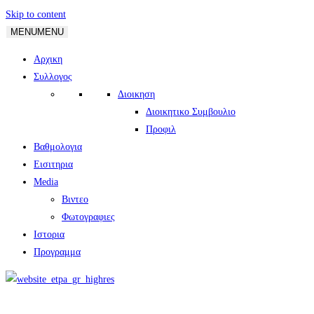
Skip to content
MENU
MENU
Αρχικη
Συλλογος
Διοικηση
Διοικητικο Συμβουλιο
Προφιλ
Βαθμολογια
Εισιτηρια
Media
Βιντεο
Φωτογραφιες
Ιστορια
Πρoγραμμα