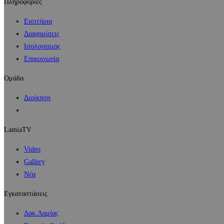
Πληροφορίες
Εισιτήρια
Διαφημίσεις
Ισολογισμός
Επικοινωνία
Ομάδα
Διοίκηση
LamiaTV
Video
Gallery
Νέα
Εγκαταστάσεις
Δακ.Λαμίας