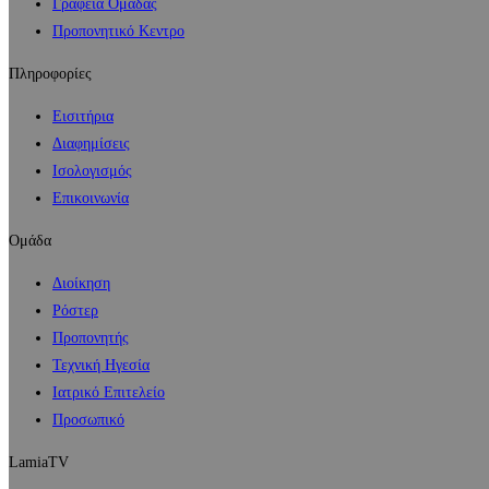
Γραφεία Ομάδας
Προπονητικό Κεντρο
Πληροφορίες
Εισιτήρια
Διαφημίσεις
Ισολογισμός
Επικοινωνία
Ομάδα
Διοίκηση
Ρόστερ
Προπονητής
Τεχνική Ηγεσία
Ιατρικό Επιτελείο
Προσωπικό
LamiaTV