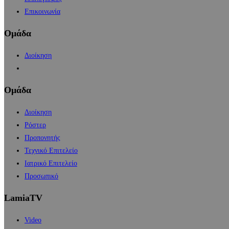
Επικοινωνία
Ομάδα
Διοίκηση
Ομάδα
Διοίκηση
Ρόστερ
Προπονητής
Τεχνικό Επιτελείο
Ιατρικό Επιτελείο
Προσωπικό
LamiaTV
Video