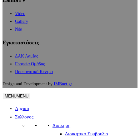
LamiaTV
Video
Gallery
Νέα
Εγκαταστάσεις
ΔΑΚ Λαμίας
Γραφεία Ομάδας
Προπονητικό Κεντρο
Design and Development by
IMBnet.gr
MENU
MENU
Αρχικη
Συλλογος
Διοικηση
Διοικητικο Συμβουλιο