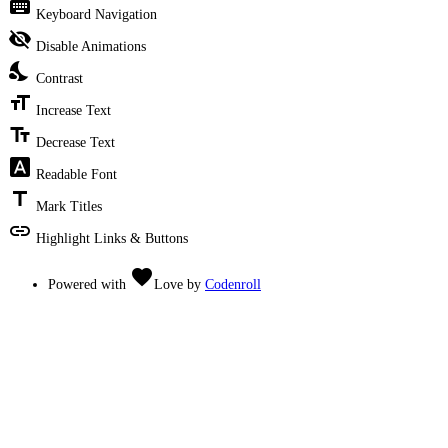
keyboard
Keyboard Navigation
visibility_off
Disable Animations
nights_stay
Contrast
format_size
Increase Text
text_fields
Decrease Text
font_download
Readable Font
title
Mark Titles
link
Highlight Links & Buttons
favorite
Powered with
Love
by
Codenroll