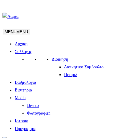
MENU
MENU
Αρχικη
Συλλογος
Διοικηση
Διοικητικο Συμβουλιο
Προφιλ
Βαθμολογια
Εισιτηρια
Media
Βιντεο
Φωτογραφιες
Ιστορια
Πρoγραμμα