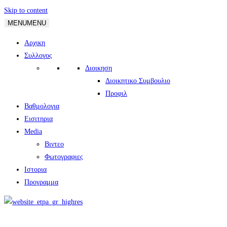
Skip to content
MENU
MENU
Αρχικη
Συλλογος
Διοικηση
Διοικητικο Συμβουλιο
Προφιλ
Βαθμολογια
Εισιτηρια
Media
Βιντεο
Φωτογραφιες
Ιστορια
Πρoγραμμα