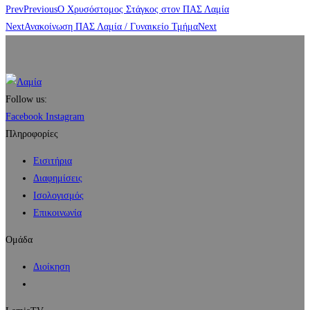
Prev
Previous
Ο Χρυσόστομος Στάγκος στον ΠΑΣ Λαμία
Next
Ανακοίνωση ΠΑΣ Λαμία / Γυναικείο Τμήμα
Next
Follow us:
Facebook
Instagram
Πληροφορίες
Εισιτήρια
Διαφημίσεις
Ισολογισμός
Επικοινωνία
Ομάδα
Διοίκηση