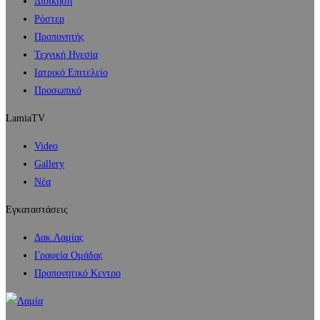
Διοίκηση
Ρόστερ
Προπονητής
Τεχνική Ηγεσία
Ιατρικό Επιτελείο
Προσωπικό
LamiaTV
Video
Gallery
Νέα
Εγκαταστάσεις
Δακ.Λαμίας
Γραφεία Ομάδας
Προπονητικό Κεντρο