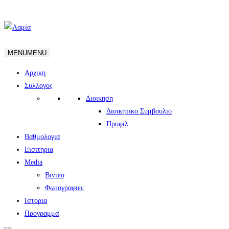
MENU
MENU
Αρχικη
Συλλογος
Διοικηση
Διοικητικο Συμβουλιο
Προφιλ
Βαθμολογια
Εισιτηρια
Media
Βιντεο
Φωτογραφιες
Ιστορια
Πρoγραμμα