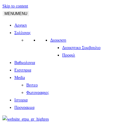
Skip to content
MENU
MENU
Αρχικη
Συλλογος
Διοικηση
Διοικητικο Συμβουλιο
Προφιλ
Βαθμολογια
Εισιτηρια
Media
Βιντεο
Φωτογραφιες
Ιστορια
Πρoγραμμα