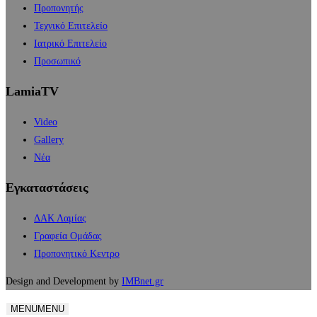
Προπονητής
Τεχνικό Επιτελείο
Ιατρικό Επιτελείο
Προσωπικό
LamiaTV
Video
Gallery
Νέα
Εγκαταστάσεις
ΔΑΚ Λαμίας
Γραφεία Ομάδας
Προπονητικό Κεντρο
Design and Development by
IMBnet.gr
MENU
MENU