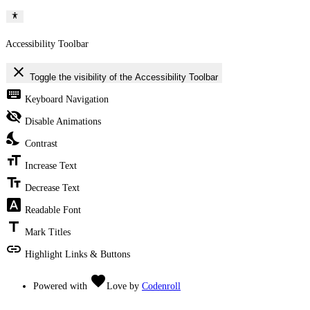
Accessibility Toolbar
close
Toggle the visibility of the Accessibility Toolbar
keyboard
Keyboard Navigation
visibility_off
Disable Animations
nights_stay
Contrast
format_size
Increase Text
text_fields
Decrease Text
font_download
Readable Font
title
Mark Titles
link
Highlight Links & Buttons
favorite
Powered with
Love
by
Codenroll