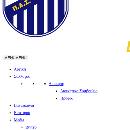
MENU
MENU
Αρχικη
Συλλογος
Διοικηση
Διοικητικο Συμβουλιο
Προφιλ
Βαθμολογια
Εισιτηρια
Media
Βιντεο