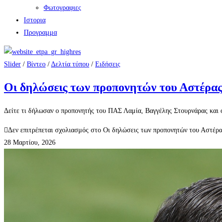
Φωτογραφιες
Ιστορια
Πρoγραμμα
Slider
/
Βίντεο
/
Δελτία τύπου
/
Ειδήσεις
Οι δηλώσεις των προπονητών του Αστέρας 
Δείτε τι δήλωσαν ο προπονητής του ΠΑΣ Λαμία, Βαγγέλης Στουρνάρας και
Δεν επιτρέπεται σχολιασμός
στο Οι δηλώσεις των προπονητών του Αστέρας
28 Μαρτίου, 2026