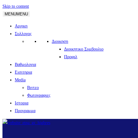
Skip to content
MENU
MENU
Αρχικη
Συλλογος
Διοικηση
Διοικητικο Συμβουλιο
Προφιλ
Βαθμολογια
Εισιτηρια
Media
Βιντεο
Φωτογραφιες
Ιστορια
Πρoγραμμα