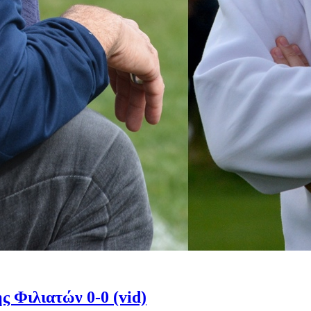
 Φιλιατών 0-0 (vid)