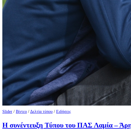
Slider
/
Βίντεο
/
Δελτία τύπου
/
Ειδήσεις
Η συνέντευξη Τύπου του ΠΑΣ Λαμία – Άρης