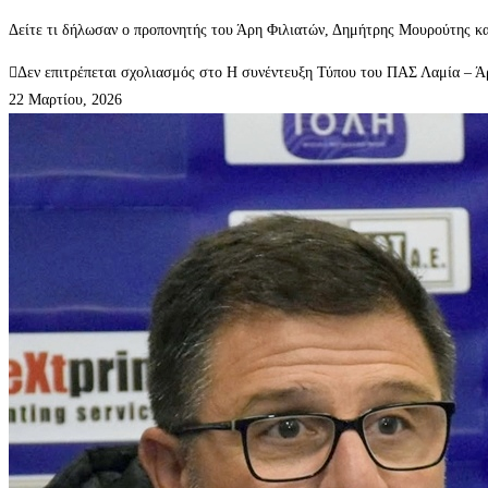
Δείτε τι δήλωσαν ο προπονητής του Άρη Φιλιατών, Δημήτρης Μουρούτης κ
Δεν επιτρέπεται σχολιασμός
στο Η συνέντευξη Τύπου του ΠΑΣ Λαμία – Άρ
22 Μαρτίου, 2026