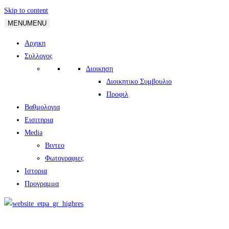
Skip to content
MENU
MENU
Αρχικη
Συλλογος
Διοικηση
Διοικητικο Συμβουλιο
Προφιλ
Βαθμολογια
Εισιτηρια
Media
Βιντεο
Φωτογραφιες
Ιστορια
Πρoγραμμα