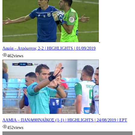
Λαμία – Ατρόμητος 2-2 | HIGHLIGHTS | 01/09/2019
462
views
ΛΑΜΙΑ – ΠΑΝΑΘΗΝΑΪΚΟΣ (1-1) | HIGHLIGHTS | 24/08/2019 | ΕΡΤ
452
views