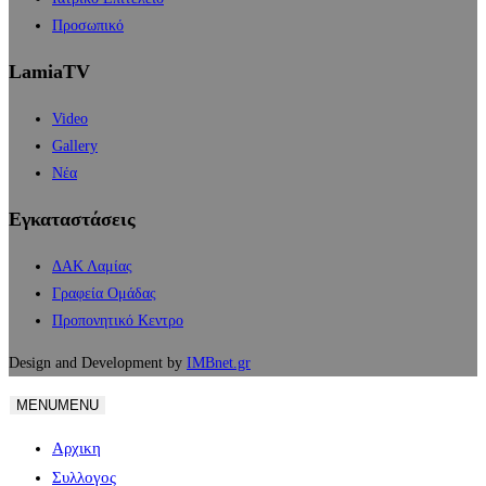
Προσωπικό
LamiaTV
Video
Gallery
Νέα
Εγκαταστάσεις
ΔΑΚ Λαμίας
Γραφεία Ομάδας
Προπονητικό Κεντρο
Design and Development by
IMBnet.gr
MENU
MENU
Αρχικη
Συλλογος