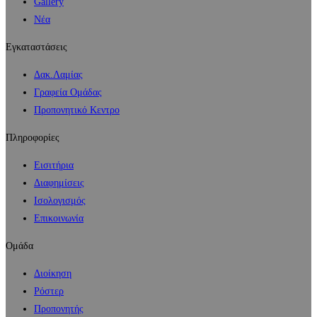
Gallery
Νέα
Εγκαταστάσεις
Δακ.Λαμίας
Γραφεία Ομάδας
Προπονητικό Κεντρο
Πληροφορίες
Εισιτήρια
Διαφημίσεις
Ισολογισμός
Επικοινωνία
Ομάδα
Διοίκηση
Ρόστερ
Προπονητής