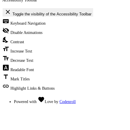
Accessibility Toolbar
close
Toggle the visibility of the Accessibility Toolbar
keyboard
Keyboard Navigation
visibility_off
Disable Animations
nights_stay
Contrast
format_size
Increase Text
text_fields
Decrease Text
font_download
Readable Font
title
Mark Titles
link
Highlight Links & Buttons
favorite
Powered with
Love
by
Codenroll