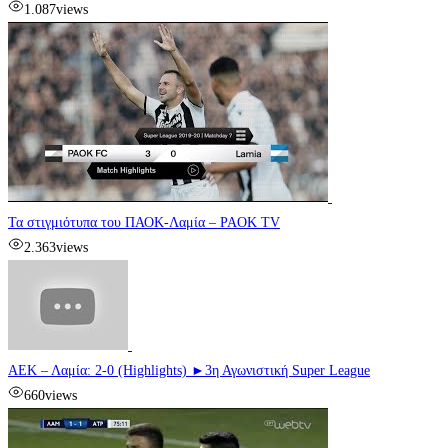
1.087
views
Τα στιγμιότυπα του ΠΑΟΚ-Λαμία – PAOK TV
2.363
views
ΑΕΚ – Λαμία: 2-0 (Highlights) ►3η Αγωνιστική Super League
660
views