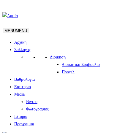
MENU
MENU
Αρχικη
Συλλογος
Διοικηση
Διοικητικο Συμβουλιο
Προφιλ
Βαθμολογια
Εισιτηρια
Media
Βιντεο
Φωτογραφιες
Ιστορια
Πρoγραμμα