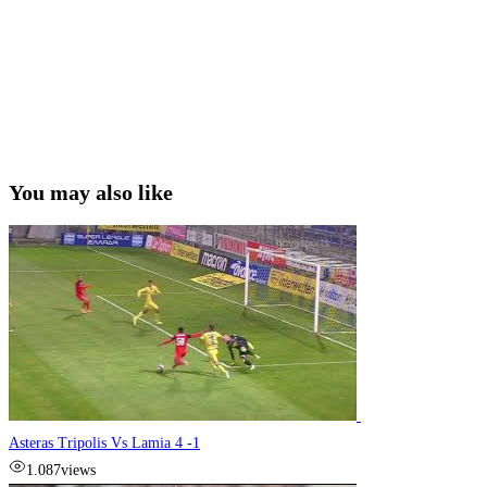
You may also like
Asteras Tripolis Vs Lamia 4 -1
1.087
views