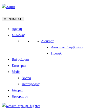
MENU
MENU
Αρχικη
Συλλογος
Διοικηση
Διοικητικο Συμβουλιο
Προφιλ
Βαθμολογια
Εισιτηρια
Media
Βιντεο
Φωτογραφιες
Ιστορια
Πρoγραμμα