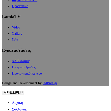
Προσωπικό
LamiaTV
Video
Gallery
Νέα
Εγκαταστάσεις
ΔΑΚ Λαμίας
Γραφεία Ομάδας
Προπονητικό Κεντρο
Design and Development by
IMBnet.gr
MENU
MENU
Αρχικη
Συλλογος