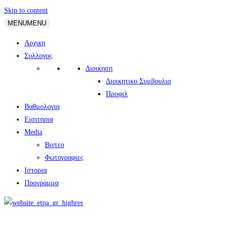
Skip to content
MENU
MENU
Αρχικη
Συλλογος
Διοικηση
Διοικητικο Συμβουλιο
Προφιλ
Βαθμολογια
Εισιτηρια
Media
Βιντεο
Φωτογραφιες
Ιστορια
Πρoγραμμα