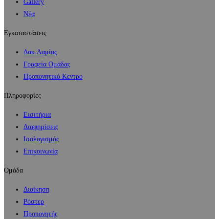
Gallery
Νέα
Εγκαταστάσεις
Δακ.Λαμίας
Γραφεία Ομάδας
Προπονητικό Κεντρο
Πληροφορίες
Εισιτήρια
Διαφημίσεις
Ισολογισμός
Επικοινωνία
Ομάδα
Διοίκηση
Ρόστερ
Προπονητής