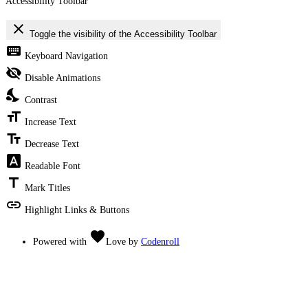
Accessibility Toolbar
close
Toggle the visibility of the Accessibility Toolbar
keyboard
Keyboard Navigation
visibility_off
Disable Animations
nights_stay
Contrast
format_size
Increase Text
text_fields
Decrease Text
font_download
Readable Font
title
Mark Titles
link
Highlight Links & Buttons
favorite
Powered with
Love
by
Codenroll