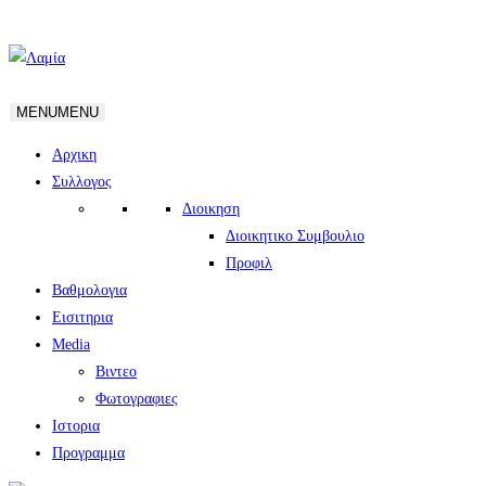
MENU
MENU
Αρχικη
Συλλογος
Διοικηση
Διοικητικο Συμβουλιο
Προφιλ
Βαθμολογια
Εισιτηρια
Media
Βιντεο
Φωτογραφιες
Ιστορια
Πρoγραμμα