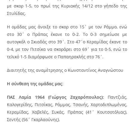
με σκορ 1-5, το πρωί της Κυριακής 14/12 στο γήπεδο της
Στυλίδας.
Η ομάδας μας άνοιξε το σκορ στο 15΄ με τον Ράμμο, ενώ
στο 30΄ ο Πράπας έκανε το 0-2. Το 0-3 σημείωσε με
αυτογκόλ ο Σκιαδάς στο 39΄. Στο 47΄ο Κεραμίδας έκανε το
0-4, με τον Πιτσίκα να σκοράρει στο 69΄ για το 0-5, ενώ το
τελικό 1-5 διαμόρφωσε ο Παπαηρακλής στο 76΄.
Διαιτητής της αναμέτρησης ο Κωνσταντίνος Αναγνώστου
Η σύνθεση της ομάδας μας
:
ΠΑΣ Λαμία 1964 (Γιώργος Ζαχαρόπουλος):
Παντζιάς,
Καλογερίδης, Πιτσίκας, Ράμμος, Τσανής, Χαρτοδιπλωμένος,
Κεραμίδας, Χαβελές, Συκάς, Πράπας (41΄ Κουτσοτόλιας),
Σεντής (56΄ Γκαρλαούνης).