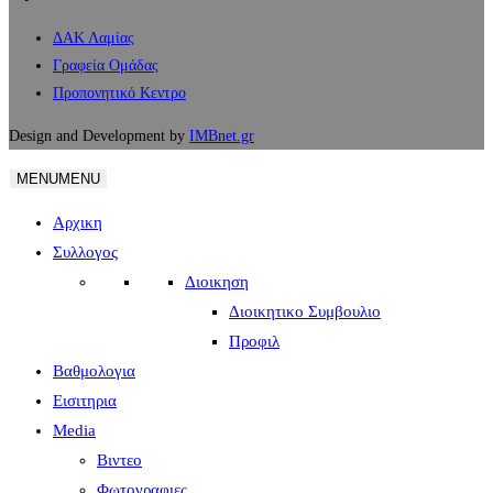
ΔΑΚ Λαμίας
Γραφεία Ομάδας
Προπονητικό Κεντρο
Design and Development by
IMBnet.gr
MENU
MENU
Αρχικη
Συλλογος
Διοικηση
Διοικητικο Συμβουλιο
Προφιλ
Βαθμολογια
Εισιτηρια
Media
Βιντεο
Φωτογραφιες