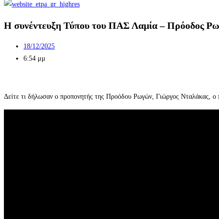
Η συνέντευξη Τύπου του ΠΑΣ Λαμία – Πρόοδος Ρωγ
18/12/2025
6:54 μμ
Δείτε τι δήλωσαν ο προπονητής της Προόδου Ρωγών, Γιώργος Νταλάκας, ο