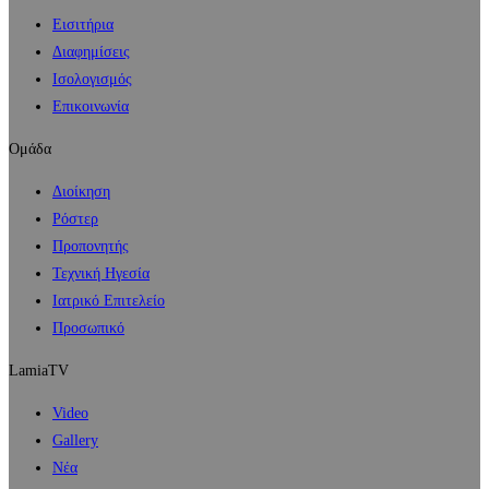
Εισιτήρια
Διαφημίσεις
Ισολογισμός
Επικοινωνία
Ομάδα
Διοίκηση
Ρόστερ
Προπονητής
Τεχνική Ηγεσία
Ιατρικό Επιτελείο
Προσωπικό
LamiaTV
Video
Gallery
Νέα