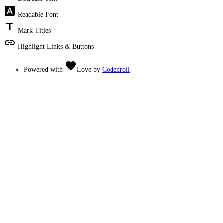
font_download
Readable Font
title
Mark Titles
link
Highlight Links & Buttons
favorite
Powered with
Love
by
Codenroll