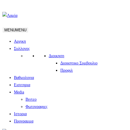
MENU
MENU
Αρχικη
Συλλογος
Διοικηση
Διοικητικο Συμβουλιο
Προφιλ
Βαθμολογια
Εισιτηρια
Media
Βιντεο
Φωτογραφιες
Ιστορια
Πρoγραμμα