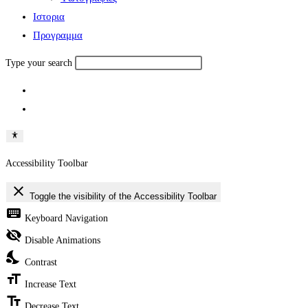
Ιστορια
Πρoγραμμα
Type your search
Accessibility Toolbar
close
Toggle the visibility of the Accessibility Toolbar
keyboard
Keyboard Navigation
visibility_off
Disable Animations
nights_stay
Contrast
format_size
Increase Text
text_fields
Decrease Text