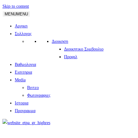
Skip to content
MENU
MENU
Αρχικη
Συλλογος
Διοικηση
Διοικητικο Συμβουλιο
Προφιλ
Βαθμολογια
Εισιτηρια
Media
Βιντεο
Φωτογραφιες
Ιστορια
Πρoγραμμα