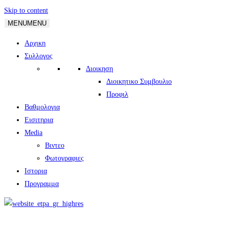
Skip to content
MENU
MENU
Αρχικη
Συλλογος
Διοικηση
Διοικητικο Συμβουλιο
Προφιλ
Βαθμολογια
Εισιτηρια
Media
Βιντεο
Φωτογραφιες
Ιστορια
Πρoγραμμα