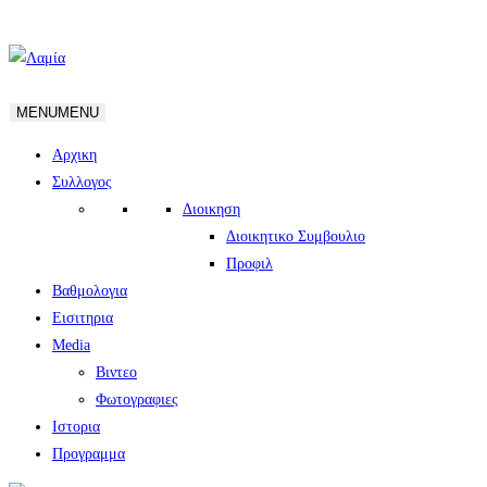
MENU
MENU
Αρχικη
Συλλογος
Διοικηση
Διοικητικο Συμβουλιο
Προφιλ
Βαθμολογια
Εισιτηρια
Media
Βιντεο
Φωτογραφιες
Ιστορια
Πρoγραμμα