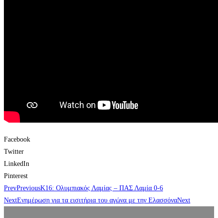
Facebook
Twitter
LinkedIn
Pinterest
Prev
Previous
Κ16: Ολυμπιακός Λαμίας – ΠΑΣ Λαμία 0-6
Next
Ενημέρωση για τα εισιτήρια του αγώνα με την Ελασσόνα
Next