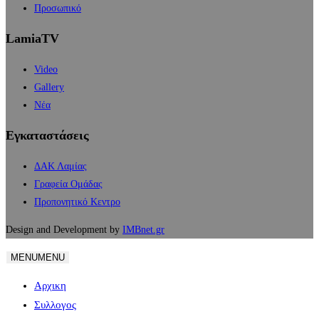
Προσωπικό
LamiaTV
Video
Gallery
Νέα
Εγκαταστάσεις
ΔΑΚ Λαμίας
Γραφεία Ομάδας
Προπονητικό Κεντρο
Design and Development by
IMBnet.gr
MENU
MENU
Αρχικη
Συλλογος