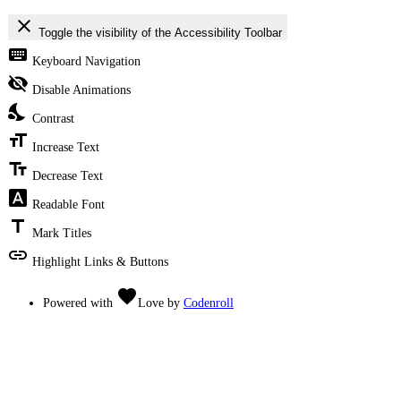
close
Toggle the visibility of the Accessibility Toolbar
keyboard
Keyboard Navigation
visibility_off
Disable Animations
nights_stay
Contrast
format_size
Increase Text
text_fields
Decrease Text
font_download
Readable Font
title
Mark Titles
link
Highlight Links & Buttons
favorite
Powered with
Love
by
Codenroll