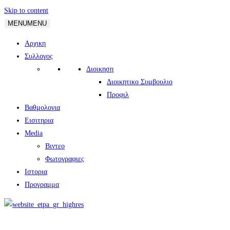
Skip to content
MENU
MENU
Αρχικη
Συλλογος
Διοικηση
Διοικητικο Συμβουλιο
Προφιλ
Βαθμολογια
Εισιτηρια
Media
Βιντεο
Φωτογραφιες
Ιστορια
Πρoγραμμα