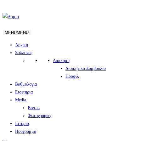
MENU
MENU
Αρχικη
Συλλογος
Διοικηση
Διοικητικο Συμβουλιο
Προφιλ
Βαθμολογια
Εισιτηρια
Media
Βιντεο
Φωτογραφιες
Ιστορια
Πρoγραμμα