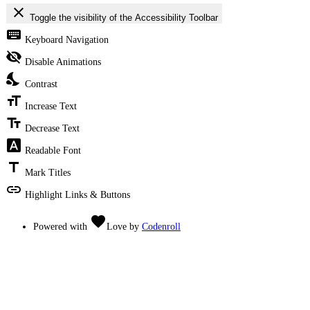
close
Toggle the visibility of the Accessibility Toolbar
keyboard
Keyboard Navigation
visibility_off
Disable Animations
nights_stay
Contrast
format_size
Increase Text
text_fields
Decrease Text
font_download
Readable Font
title
Mark Titles
link
Highlight Links & Buttons
favorite
Powered with
Love
by
Codenroll