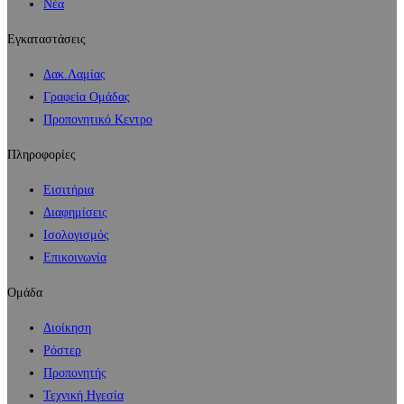
Νέα
Εγκαταστάσεις
Δακ.Λαμίας
Γραφεία Ομάδας
Προπονητικό Κεντρο
Πληροφορίες
Εισιτήρια
Διαφημίσεις
Ισολογισμός
Επικοινωνία
Ομάδα
Διοίκηση
Ρόστερ
Προπονητής
Τεχνική Ηγεσία