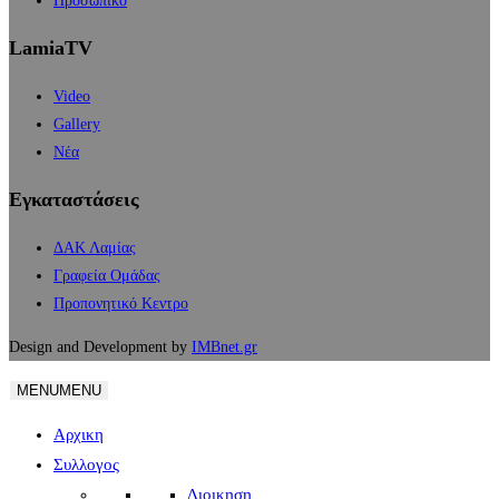
Προσωπικό
LamiaTV
Video
Gallery
Νέα
Εγκαταστάσεις
ΔΑΚ Λαμίας
Γραφεία Ομάδας
Προπονητικό Κεντρο
Design and Development by
IMBnet.gr
MENU
MENU
Αρχικη
Συλλογος
Διοικηση