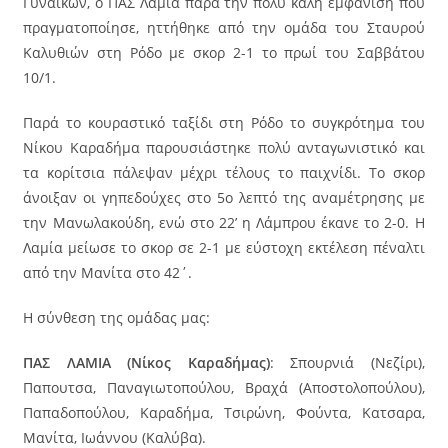
Γυναικών, ο ΠΑΣ Λαμία παρά την πολύ καλή εμφάνιση που
πραγματοποίησε, ηττήθηκε από την ομάδα του Σταυρού
Καλυθιών στη Ρόδο με σκορ 2-1 το πρωί του Σαββάτου
10/1.
Παρά το κουραστικό ταξίδι στη Ρόδο το συγκρότημα του
Νίκου Καραδήμα παρουσιάστηκε πολύ ανταγωνιστικό και
τα κορίτσια πάλεψαν μέχρι τέλους το παιχνίδι. Το σκορ
άνοιξαν οι γηπεδούχες στο 5ο λεπτό της αναμέτρησης με
την Μανωλακούδη, ενώ στο 22’ η Λάμπρου έκανε το 2-0. Η
Λαμία μείωσε το σκορ σε 2-1 με εύστοχη εκτέλεση πέναλτι
από την Μανίτα στο 42΄.
Η σύνθεση της ομάδας μας:
ΠΑΣ ΛΑΜΙΑ (Νίκος Καραδήμας)
: Σπουρνιά (Νεζίρι),
Παπουτσα, Παναγιωτοπούλου, Βραχά (Αποστολοπούλου),
Παπαδοπούλου, Καραδήμα, Τσιρώνη, Φούντα, Κατσαρα,
Μανίτα, Ιωάννου (Καλύβα).