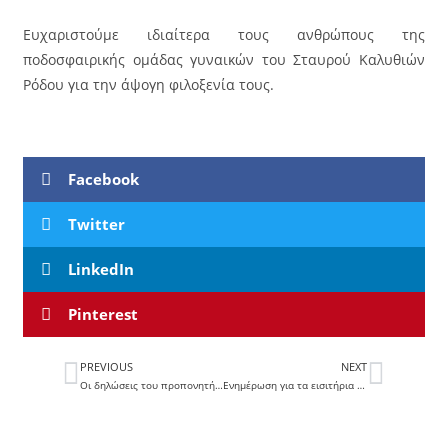
Ευχαριστούμε ιδιαίτερα τους ανθρώπους της
ποδοσφαιρικής ομάδας γυναικών του Σταυρού Καλυθιών
Ρόδου για την άψογη φιλοξενία τους.
Facebook
Twitter
LinkedIn
Pinterest
PREVIOUS
NEXT
Οι δηλώσεις του προπονητή του ΠΑΣ Λαμία, Ευάγγελου Στουρνάρα (vid)
Ενημέρωση για τα εισιτήρια του αγώνα με τον Άρη Φιλιατών