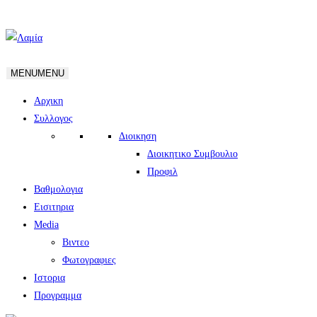
MENU
MENU
Αρχικη
Συλλογος
Διοικηση
Διοικητικο Συμβουλιο
Προφιλ
Βαθμολογια
Εισιτηρια
Media
Βιντεο
Φωτογραφιες
Ιστορια
Πρoγραμμα