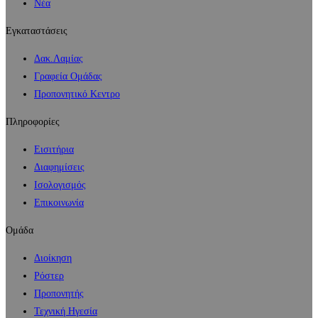
Νέα
Εγκαταστάσεις
Δακ.Λαμίας
Γραφεία Ομάδας
Προπονητικό Κεντρο
Πληροφορίες
Εισιτήρια
Διαφημίσεις
Ισολογισμός
Επικοινωνία
Ομάδα
Διοίκηση
Ρόστερ
Προπονητής
Τεχνική Ηγεσία