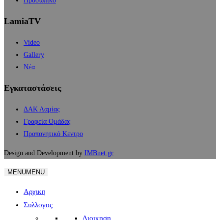
Προσωπικό
LamiaTV
Video
Gallery
Νέα
Εγκαταστάσεις
ΔΑΚ Λαμίας
Γραφεία Ομάδας
Προπονητικό Κεντρο
Design and Development by
IMBnet.gr
MENU
MENU
Αρχικη
Συλλογος
Διοικηση