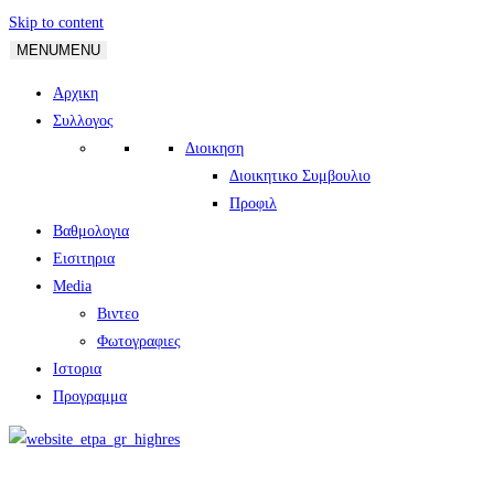
Skip to content
MENU
MENU
Αρχικη
Συλλογος
Διοικηση
Διοικητικο Συμβουλιο
Προφιλ
Βαθμολογια
Εισιτηρια
Media
Βιντεο
Φωτογραφιες
Ιστορια
Πρoγραμμα