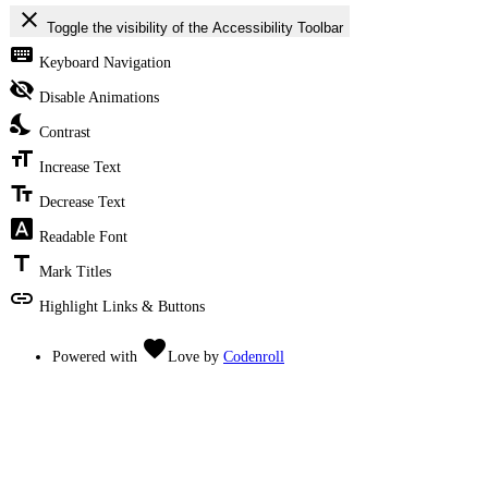
close
Toggle the visibility of the Accessibility Toolbar
keyboard
Keyboard Navigation
visibility_off
Disable Animations
nights_stay
Contrast
format_size
Increase Text
text_fields
Decrease Text
font_download
Readable Font
title
Mark Titles
link
Highlight Links & Buttons
favorite
Powered with
Love
by
Codenroll